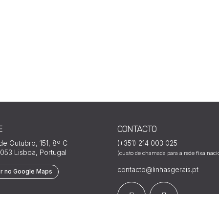
E
CONTACTO
 de Outubro, 151, 8º C
(+351) 214 003 025
053 Lisboa, Portugal
(custo de chamada para a rede fixa naci
contacto@linhasgerais.pt
ir no Google Maps