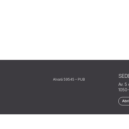
SED
Alvará 59545 – PUB
Av. 5
1050-
Abr